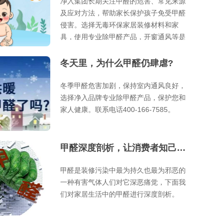
净入集团长期关注甲醛的危害、常见来源
及应对方法，帮助家长保护孩子免受甲醛
侵害。选择无毒环保家居装修材料和家
具，使用专业除甲醛产品，开窗通风等是
有效预防甲醛中毒的方法。注意个人卫生
和定期检测室内空气也是重要措施。联系
冬天里，为什么甲醛仍肆虐?
电话400-166-7585。
冬季甲醛危害加剧，保持室内通风良好，
选择净入品牌专业除甲醛产品，保护您和
家人健康。联系电话400-166-7585。
甲醛深度剖析，让消费者知己知彼，百战百胜
甲醛是装修污染中最为持久也最为邪恶的
一种有害气体人们对它深恶痛觉，下面我
们对家居生活中的甲醛进行深度剖析。